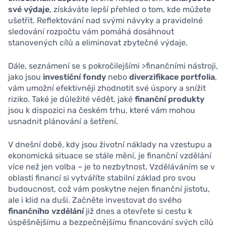
své výdaje
, získáváte lepší přehled o tom, kde můžete
ušetřit. Reflektování nad svými návyky a pravidelné
sledování rozpočtu vám pomáhá dosáhnout
stanovených cílů a eliminovat zbytečné výdaje.
Dále, seznámení se s pokročilejšími >finančními nástroji,
jako jsou
investiční fondy
nebo
diverzifikace portfolia
,
vám umožní efektivněji zhodnotit své úspory a snížit
riziko. Také je důležité vědět, jaké
finanční produkty
jsou k dispozici na českém trhu, které vám mohou
usnadnit plánování a šetření.
V dnešní době, kdy jsou životní náklady na vzestupu a
ekonomická situace se stále mění, je finanční vzdělání
více než jen volba – je to nezbytnost. Vzděláváním se v
oblasti financí si vytváříte stabilní základ pro svou
budoucnost, což vám poskytne nejen finanční jistotu,
ale i klid na duši. Začněte investovat do svého
finančního vzdělání
již dnes a otevřete si cestu k
úspěšnějšímu a bezpečnějšímu financování svých cílů