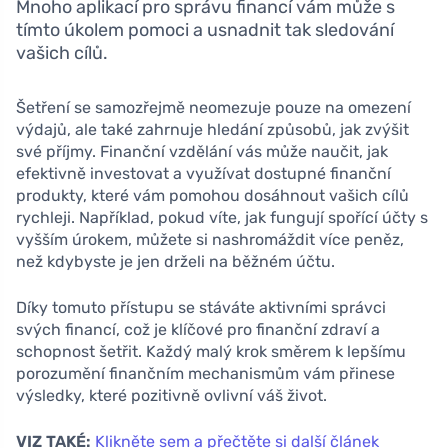
Mnoho aplikací pro správu financí vám může s
tímto úkolem pomoci a usnadnit tak sledování
vašich cílů.
Šetření se samozřejmě neomezuje pouze na omezení
výdajů, ale také zahrnuje hledání způsobů, jak zvýšit
své příjmy. Finanční vzdělání vás může naučit, jak
efektivně investovat a využívat dostupné finanční
produkty, které vám pomohou dosáhnout vašich cílů
rychleji. Například, pokud víte, jak fungují spořící účty s
vyšším úrokem, můžete si nashromáždit více peněz,
než kdybyste je jen drželi na běžném účtu.
Díky tomuto přístupu se stáváte aktivními správci
svých financí, což je klíčové pro finanční zdraví a
schopnost šetřit. Každý malý krok směrem k lepšímu
porozumění finančním mechanismům vám přinese
výsledky, které pozitivně ovlivní váš život.
VIZ TAKÉ:
Klikněte sem a přečtěte si další článek