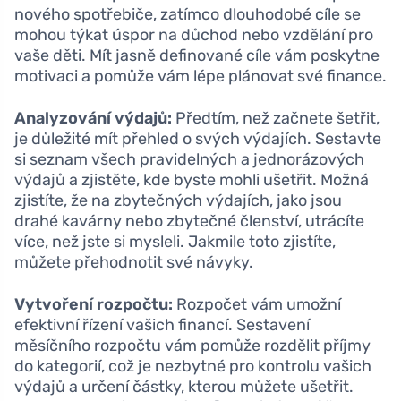
nového spotřebiče, zatímco dlouhodobé cíle se
mohou týkat úspor na důchod nebo vzdělání pro
vaše děti. Mít jasně definované cíle vám poskytne
motivaci a pomůže vám lépe plánovat své finance.
Analyzování výdajů:
Předtím, než začnete šetřit,
je důležité mít přehled o svých výdajích. Sestavte
si seznam všech pravidelných a jednorázových
výdajů a zjistěte, kde byste mohli ušetřit. Možná
zjistíte, že na zbytečných výdajích, jako jsou
drahé kavárny nebo zbytečné členství, utrácíte
více, než jste si mysleli. Jakmile toto zjistíte,
můžete přehodnotit své návyky.
Vytvoření rozpočtu:
Rozpočet vám umožní
efektivní řízení vašich financí. Sestavení
měsíčního rozpočtu vám pomůže rozdělit příjmy
do kategorií, což je nezbytné pro kontrolu vašich
výdajů a určení částky, kterou můžete ušetřit.