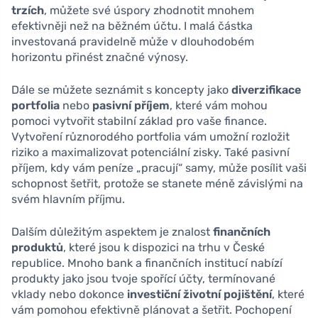
trzích
, můžete své úspory zhodnotit mnohem
efektivněji než na běžném účtu. I malá částka
investovaná pravidelně může v dlouhodobém
horizontu přinést značné výnosy.
Dále se můžete seznámit s koncepty jako
diverzifikace
portfolia
nebo
pasivní příjem
, které vám mohou
pomoci vytvořit stabilní základ pro vaše finance.
Vytvoření různorodého portfolia vám umožní rozložit
riziko a maximalizovat potenciální zisky. Také pasivní
příjem, kdy vám peníze „pracují“ samy, může posílit vaši
schopnost šetřit, protože se stanete méně závislými na
svém hlavním příjmu.
Dalším důležitým aspektem je znalost
finančních
produktů
, které jsou k dispozici na trhu v České
republice. Mnoho bank a finančních institucí nabízí
produkty jako jsou tvoje spořící účty, termínované
vklady nebo dokonce
investiční životní pojištění
, které
vám pomohou efektivně plánovat a šetřit. Pochopení