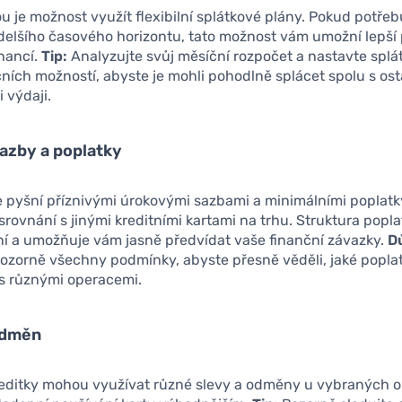
u je možnost využít flexibilní splátkové plány. Pokud potřebu
delšího časového horizontu, tato možnost vám umožní lepší
nancí.
Tip:
Analyzujte svůj měsíční rozpočet a nastavte splá
ních možností, abyste je mohli pohodlně splácet spolu s ost
 výdaji.
azby a poplatky
 pyšní příznivými úrokovými sazbami a minimálními poplatky
rovnání s jinými kreditními kartami na trhu. Struktura popla
ní a umožňuje vám jasně předvídat vaše finanční závazky.
Dů
 pozorně všechny podmínky, abyste přesně věděli, jaké popl
 s různými operacemi.
odměn
reditky mohou využívat různé slevy a odměny u vybraných 