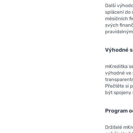
Další výhodo
splácení do 
měsíčních fi
svých finanč
pravidelnými
Výhodné s
mKreditka se
výhodné ve s
transparent
Přečtěte si
být spojeny
Program 
Držitelé mK