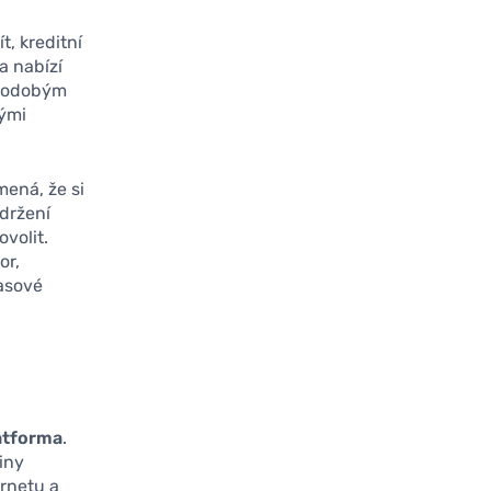
t, kreditní
a nabízí
tkodobým
vými
ená, že si
udržení
volit.
or,
asové
latforma
.
iny
ernetu a