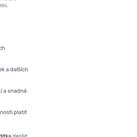
ici,
ch
ek a dalších
í a snadná
osti platit
ditka
zlepšit