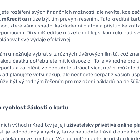
ete rozšíření svých finančních možností, ale nevíte, kde začí
 mKreditka
může být tím pravým řešením. Tato kreditní kart
hod, které vám usnadní každodenní platby a přístup ke krá
ýpomocem. Díky mKreditce můžete mít lepší kontrolu nad s
plánovat své výdaje efektivněji.
ám umožňuje vybrat si z různých úvěrových limitů, což znam
 jakou částku potřebujete mít k dispozici. To je výhodné pro 
počtu a zajištění, že nebudete utrácet více, než si můžete do
lad plánujete větší nákup, ale nechcete čerpat z vašich úsp
ůže být výhodným řešením pro rozložení nákladů na delší č
 rychlost žádosti o kartu
ních výhod mKreditky je její
uživatelsky přívětivá online p
ti je jednoduchý a rychlý, takže nebudete trávit dlouhé hod
a čekáním ve frontách. Vše, co potřebujete, je přístup k int