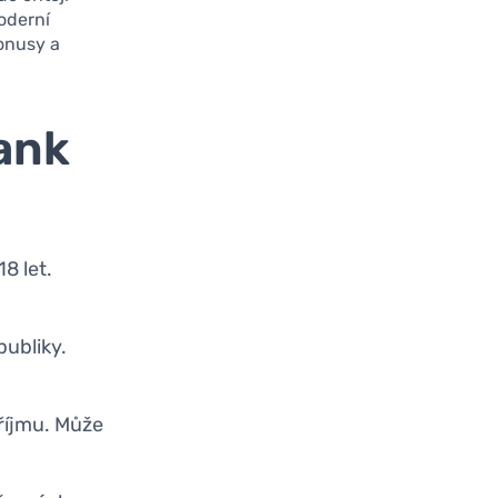
oderní
bonusy a
ank
8 let.
publiky.
říjmu. Může