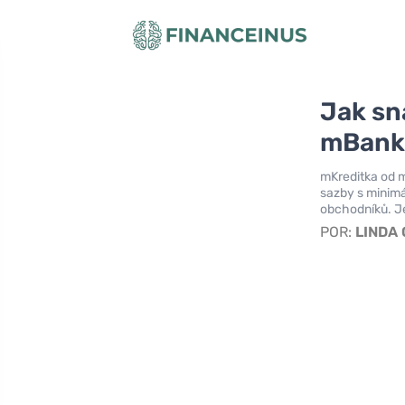
Jak sn
mBank 
mKreditka od m
sazby s minimá
obchodníků. Je
POR:
LINDA