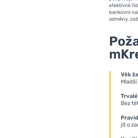
efektivně ří
bankovní nab
odměny, což 
Poža
mKr
Věk ža
Mladší
Trvalé
Bez té
Pravid
jít o 