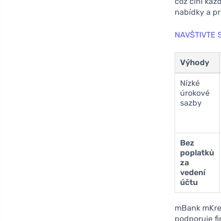
což činí ka
nabídky a pr
NAVŠTIVTE 
Výhody
Nízké
úrokové
sazby
Bez
poplatků
za
vedení
účtu
mBank mKred
podporuje fi