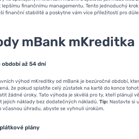
 k lepšímu finančnímu managementu. Tento jednoduchý kro
epší finanční stabilitě a poskytne vám více příležitostí pro důle
ody mBank mKreditka
období až 54 dní
avních výhod mKreditky od mBank je bezúročné období, kter
ená, že pokud splatíte celý zůstatek na kartě do konce toho
tit žádné úroky. Tato výhoda je skvělá pro ty, kteří plánují v
žit jejich náklady bez dodatečných nákladů.
Tip:
Nastavte si 
ro včasnou úhradu, abyste se vyhnuli úrokům.
 splátkové plány