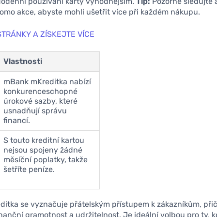
ždodenní používání karty výhodnějším.
Tip:
Pozorně sledujte 
omo akce, abyste mohli ušetřit více při každém nákupu.
STRÁNKY A ZÍSKEJTE VÍCE
Vlastnosti
mBank mKreditka nabízí
konkurenceschopné
úrokové sazby, které
usnadňují správu
financí.
S touto kreditní kartou
nejsou spojeny žádné
měsíční poplatky, takže
šetříte peníze.
itka se vyznačuje přátelským přístupem k zákazníkům, při
nanční gramotnost a udržitelnost. Je ideální volbou pro ty, k