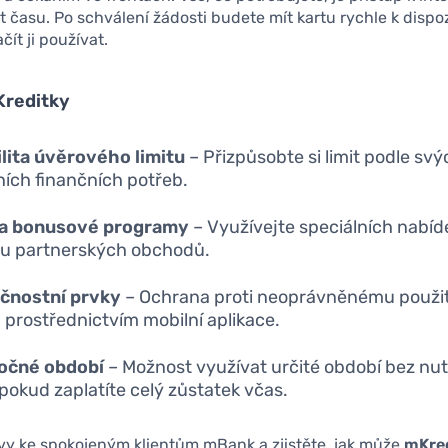
t času. Po schválení žádosti budete mít kartu rychle k dispoz
čít ji používat.
reditky
ilita úvěrového limitu
– Přizpůsobte si limit podle svý
ních finančních potřeb.
 a bonusové programy
– Využívejte speciálních nabíd
u partnerských obchodů.
čnostní prvky
– Ochrana proti neoprávněnému použit
 prostřednictvím mobilní aplikace.
očné období
– Možnost využívat určité období bez nutn
 pokud zaplatíte celý zůstatek včas.
i vy ke spokojeným klientům mBank a zjistěte, jak může
mKre