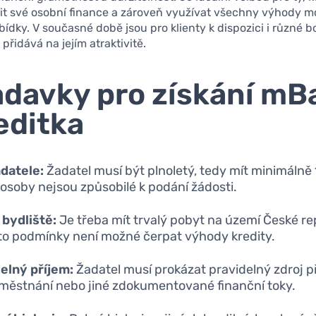
dit své osobní finance a zároveň využívat všechny výhody m
ídky. V současné době jsou pro klienty k dispozici i různé 
přidává na jejím atraktivitě.
davky pro získání mB
editka
datele:
Žadatel musí být plnoletý, tedy mít minimálně 1
 osoby nejsou způsobilé k podání žádosti.
 bydliště:
Je třeba mít trvalý pobyt na území České re
to podmínky není možné čerpat výhody kredity.
elný příjem:
Žadatel musí prokázat pravidelný zdroj p
zaměstnání nebo jiné zdokumentované finanční toky.