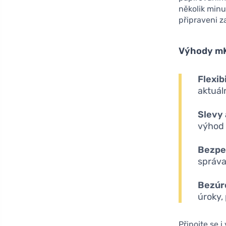
několik minu
připraveni za
Výhody mK
Flexib
aktuál
Slevy
výhod 
Bezpe
správa
Bezúr
úroky,
Připojte se 