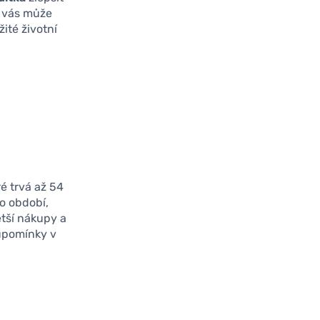
k vás může
žité životní
é trvá až 54
to období,
ětší nákupy a
upomínky v