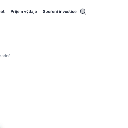
čet
Příjem výdaje
Spoření investice
ýhodné
h