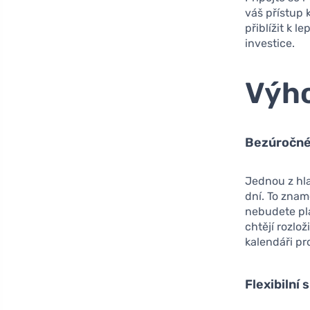
váš přístup
přiblížit k l
investice.
Výh
Bezúročné 
Jednou z hl
dní. To znam
nebudete pla
chtějí rozlo
kalendáři p
Flexibilní