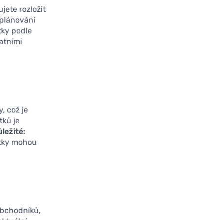
jete rozložit
 plánování
tky podle
atními
, což je
tků je
ležité:
atky mohou
obchodníků,