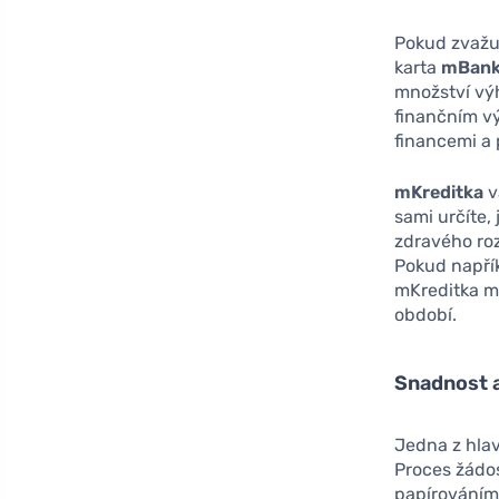
Pokud zvažuj
karta
mBank
množství vý
finančním v
financemi a 
mKreditka
v
sami určíte,
zdravého roz
Pokud napřík
mKreditka m
období.
Snadnost a
Jedna z hlav
Proces žádos
papírováním 