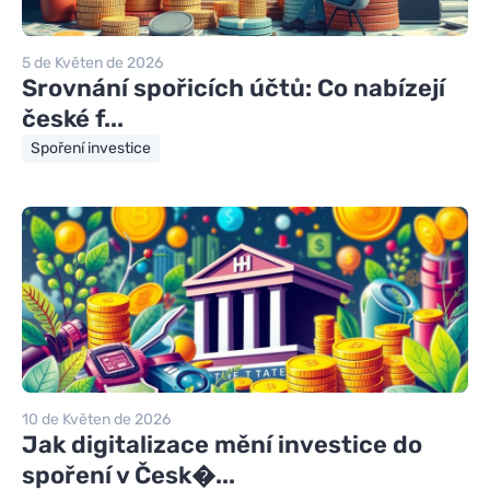
5 de Květen de 2026
Srovnání spořicích účtů: Co nabízejí
české f...
Spoření investice
10 de Květen de 2026
Jak digitalizace mění investice do
spoření v Česk�...