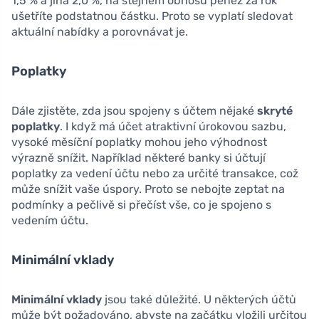
1,5 % a jiná 2,0 %, na stejném obnosu peněz za rok
ušetříte podstatnou částku. Proto se vyplatí sledovat
aktuální nabídky a porovnávat je.
Poplatky
Dále zjistěte, zda jsou spojeny s účtem nějaké
skryté
poplatky
. I když má účet atraktivní úrokovou sazbu,
vysoké měsíční poplatky mohou jeho výhodnost
výrazně snížit. Například některé banky si účtují
poplatky za vedení účtu nebo za určité transakce, což
může snížit vaše úspory. Proto se nebojte zeptat na
podmínky a pečlivě si přečíst vše, co je spojeno s
vedením účtu.
Minimální vklady
Minimální vklady
jsou také důležité. U některých účtů
může být požadováno, abyste na začátku vložili určitou