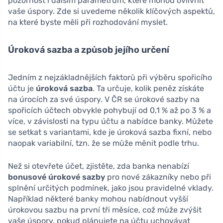
pozornost i dalším parametrům, které mohou ovlivnit
vaše úspory. Zde si uvedeme několik klíčových aspektů,
na které byste měli při rozhodování myslet.
Úroková sazba a způsob jejího určení
Jedním z nejzákladnějších faktorů při výběru spořicího
účtu je
úroková sazba
. Ta určuje, kolik peněz získáte
na úrocích za své úspory. V ČR se úrokové sazby na
spořicích účtech obvykle pohybují od 0,1 % až po 3 % a
více, v závislosti na typu účtu a nabídce banky. Můžete
se setkat s variantami, kde je úroková sazba fixní, nebo
naopak variabilní, tzn. že se může měnit podle trhu.
Než si otevřete účet, zjistěte, zda banka nenabízí
bonusové úrokové sazby
pro nové zákazníky nebo při
splnění určitých podmínek, jako jsou pravidelné vklady.
Například některé banky mohou nabídnout vyšší
úrokovou sazbu na první tři měsíce, což může zvýšit
vaše úspory, pokud plánujete na účtu uchovávat