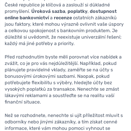
České republice je klíčová a zaslouží si důkladné
promyšlení.
Úroková sazba
,
poplatky
,
dostupnost
online bankovnictví
a
recenze
ostatních zákazníků
jsou faktory, které mohou výrazně ovlivnit vaše úspory
a celkovou spokojenost s bankovním produktem. Je
důležité si uvědomit, že neexistuje univerzální řešení;
každý má jiné potřeby a priority.
Před rozhodnutím byste měli porovnat více nabídek a
zvážit, co je pro vás nejdůležitější. Například, pokud
plánujete pravidelné vklady, zaměřte se na účty s
bonusovými úrokovými sazbami. Naopak, pokud
potřebujete flexibilitu s výběry, hledejte účty bez
vysokých poplatků za transakce. Nenechte se zmást
lákavými reklamami a soustřeďte se na realitu vaší
finanční situace.
Než se rozhodnete, nenechte si ujít příležitost mluvit s
odborníky nebo jinými zákazníky, a tím získat cenné
informace, které vám mohou pomoci vyhnout se