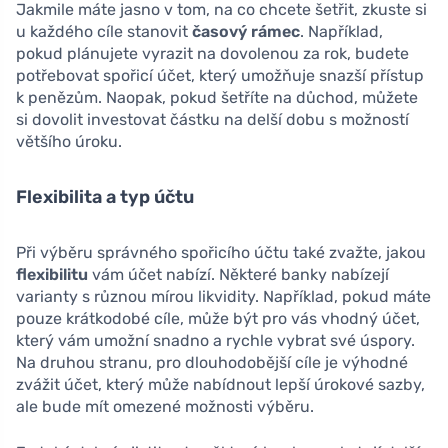
Jakmile máte jasno v tom, na co chcete šetřit, zkuste si
u každého cíle stanovit
časový rámec
. Například,
pokud plánujete vyrazit na dovolenou za rok, budete
potřebovat spořicí účet, který umožňuje snazší přístup
k penězům. Naopak, pokud šetříte na důchod, můžete
si dovolit investovat částku na delší dobu s možností
většího úroku.
Flexibilita a typ účtu
Při výběru správného spořicího účtu také zvažte, jakou
flexibilitu
vám účet nabízí. Některé banky nabízejí
varianty s různou mírou likvidity. Například, pokud máte
pouze krátkodobé cíle, může být pro vás vhodný účet,
který vám umožní snadno a rychle vybrat své úspory.
Na druhou stranu, pro dlouhodobější cíle je výhodné
zvážit účet, který může nabídnout lepší úrokové sazby,
ale bude mít omezené možnosti výběru.